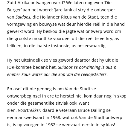
Zuid-Afrika ontvangen werd? We laten nog even ‘Die
Burger’ aan het woord: ‘Jare lank al stry die ontwerper
van
Suidoos
, die Hollander Ricus van de Stadt, teen die
vormgewing en bouwyse wat deur hierdie reël in die hand
gewerkt word. Hy beskou die jagte wat ontwerp word om
die grootste moontlike voordeel uit die reël te verkry, as
lelik en, in die laatste instansie, as onseewaardig.
Hy het uiteindelik so vies geword daaroor dat hy uit die
IOR-komitee bedank het.
Suidoos se oorwinning is dus ’n
emmer koue water oor die kop van die
reëlopstellers
.
En asof dit nie genoeg is om Van de Stadt se
ontwerpbeginsel in ere te herstel nie, kom daar nog ’n skop
onder die gesamentlike sitvlak ook! Want
sien,
Voortrekker,
daardie veteraan Bruce Dalling se
eenmanswedvaart in 1968, wat ook Van de Stadt ontwerp
is, is op voorgee in 1982 se wedvaart eerste in sy klas!