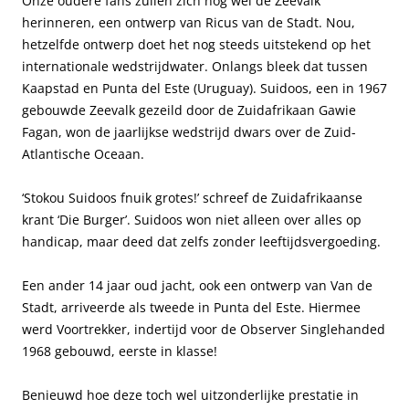
Onze oudere fans zullen zich nog wel de Zeevalk
herinneren, een ontwerp van Ricus van de Stadt. Nou,
hetzelfde ontwerp doet het nog steeds uitstekend op het
internationale wedstrijdwater. Onlangs bleek dat tussen
Kaapstad en Punta del Este (Uruguay). Suidoos, een in 1967
gebouwde Zeevalk gezeild door de Zuidafrikaan Gawie
Fagan, won de jaarlijkse wedstrijd dwars over de Zuid-
Atlantische Oceaan.
‘Stokou Suidoos fnuik grotes!’ schreef de Zuidafrikaanse
krant ‘Die Burger’. Suidoos won niet alleen over alles op
handicap, maar deed dat zelfs zonder leeftijdsvergoeding.
Een ander 14 jaar oud jacht, ook een ontwerp van Van de
Stadt, arriveerde als tweede in Punta del Este. Hiermee
werd Voortrekker, indertijd voor de Observer Singlehanded
1968 gebouwd, eerste in klasse!
Benieuwd hoe deze toch wel uitzonderlijke prestatie in