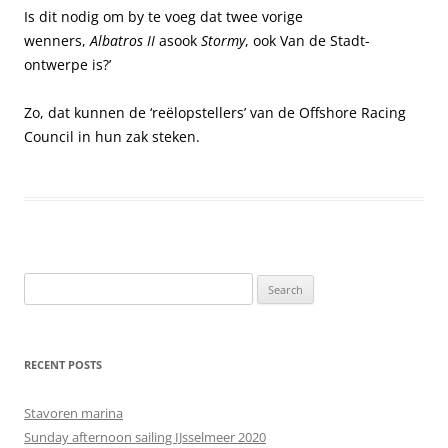
Is dit nodig om by te voeg dat twee vorige
wenners,
Albatros II
asook
Stormy
, ook Van de Stadt-
ontwerpe is?’
Zo, dat kunnen de ‘reëlopstellers’ van de Offshore Racing
Council in hun zak steken.
Search
for:
RECENT POSTS
Stavoren marina
Sunday afternoon sailing IJsselmeer 2020